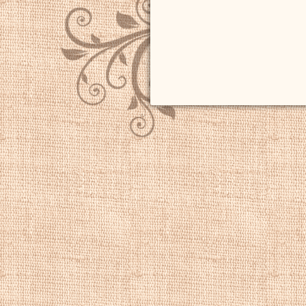
пейзажистом, его
для него стиль
ро
Картины пейзажи 
пейзаж, речной п
пейзаж.