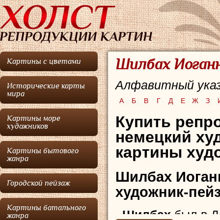
Шилбах Иоганн
Картины с цветами
Алфавитный указ
Исторические карты
мира
А
Б
В
Г
Д
Е
Ж
З
Купить репро
Картины море
художников
немецкий ху
картины худо
Картины бытового
жанра
Шилбах Иоган
Городской пейзаж
художник-пейз
Картины батального
Шилбах
был в 
жанра