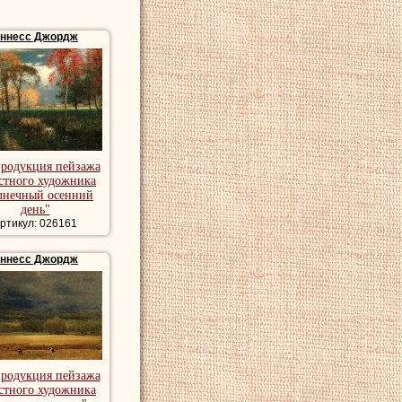
ннесс Джордж
продукция пейзажа
стного художника
лнечный осенний
день"
ртикул: 026161
ннесс Джордж
продукция пейзажа
стного художника