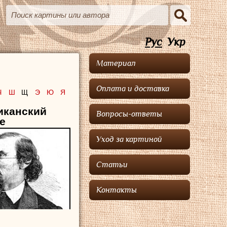
Рус
Укр
Материал
Оплата и доставка
Ч
Ш
Щ
Э
Ю
Я
иканский
Вопросы-ответы
е
Уход за картиной
Статьи
Контакты