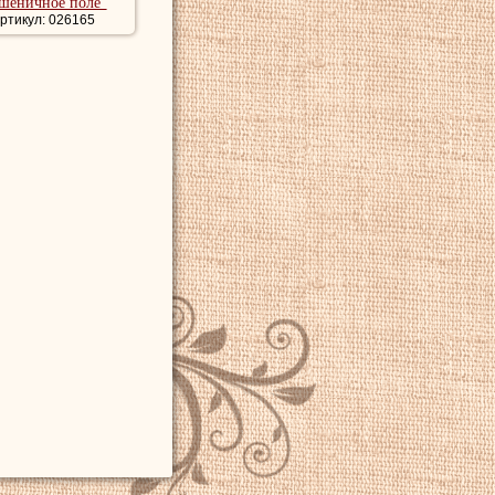
шеничное поле"
ртикул: 026165