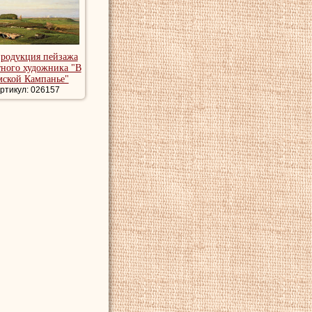
продукция пейзажа
тного художника "В
мской Кампанье"
ртикул: 026157