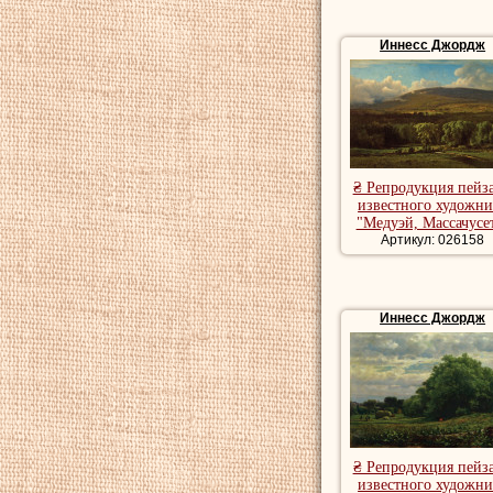
Иннесс Джордж
₴ Репродукция пейз
известного художни
"Медуэй, Массачусе
Артикул: 026158
Иннесс Джордж
₴ Репродукция пейз
известного художни