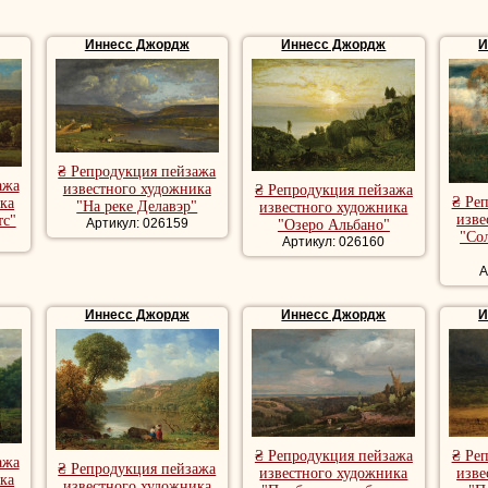
Иннесс Джордж
Иннесс Джордж
И
₴ Репродукция пейзажа
ажа
известного художника
₴ Репродукция пейзажа
₴ Ре
ка
"На реке Делавэр"
известного художника
изве
тс"
Артикул: 026159
"Озеро Альбано"
"Со
Артикул: 026160
А
Иннесс Джордж
Иннесс Джордж
И
₴ Репродукция пейзажа
₴ Ре
ажа
₴ Репродукция пейзажа
известного художника
изве
ка
известного художника