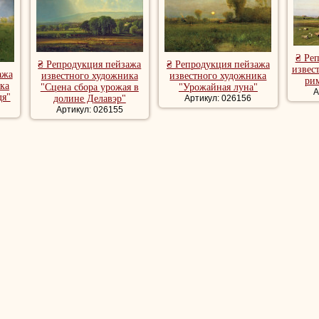
₴ Ре
₴ Репродукция пейзажа
₴ Репродукция пейзажа
извес
ажа
известного художника
известного художника
ри
ка
"Сцена сбора урожая в
"Урожайная луна"
А
дя"
долине Делавэр"
Артикул: 026156
Артикул: 026155