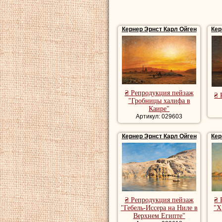
Кернер Эрнст Карл Ойген
Кер
₴ Репродукция пейзаж
₴ 
"Гробницы халифа в
Каире"
Артикул: 029603
Кернер Эрнст Карл Ойген
Кер
₴ Репродукция пейзаж
₴ 
"Гебель-Иссера на Ниле в
"Х
Верхнем Египте"