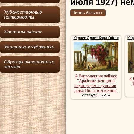
июля 1927) не
маринист.
Художественные
Читать больше ››
натюрморты
Художественное
Картины пейзаж
много путешество
Кернер Эрнст Карл Ойген
Кер
акварелью, изоб
Украинские художники
сначала в манере
столько же о рису
Образцы выполненных
заказов
впечатления прир
₴ Репродукция пейзаж
₴ 
картинах
Кернер
"Арабские женщины
"
сидят рядом с руинами,
блестящ и гармон
річка Нил в отдалении"
Артикул: 012214
Этими качествами
Штеттинском музее
Фаральони у остр
Купить репродукц