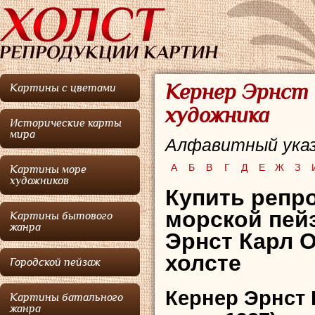
Кернер Эрнст 
Картины с цветами
художника
Исторические карты
мира
Алфавитный указ
А
Б
В
Г
Д
Е
Ж
З
Картины море
художников
Купить репро
морской пей
Картины бытового
жанра
Эрнст Карл О
холсте
Городской пейзаж
Кернер Эрнст 
Картины батального
жанра