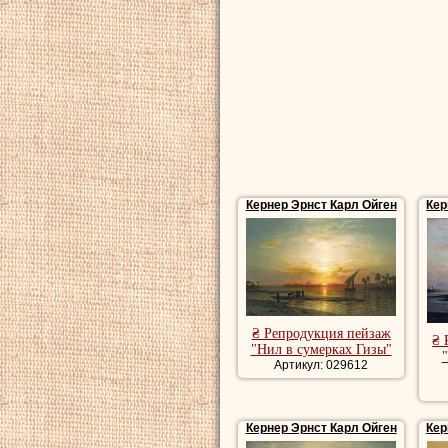
репродукции пейз
художника, роман
пейзаж, красивые
Купить картины м
морские картины
Кернер Эрнст Карл Ойген
Кер
₴ Репродукция пейзаж
₴ 
"Нил в сумерках Гизы"
Артикул: 029612
Кернер Эрнст Карл Ойген
Кер