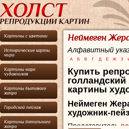
Неймеген Жера
Картины с цветами
Алфавитный указ
Исторические карты
мира
А
Б
В
Г
Д
Е
Ж
З
Купить репро
Картины море
художников
голландский
картины худо
Картины бытового
жанра
Неймеген Жер
Городской пейзаж
художник-пейз
Картины батального
Представитель
ре
жанра