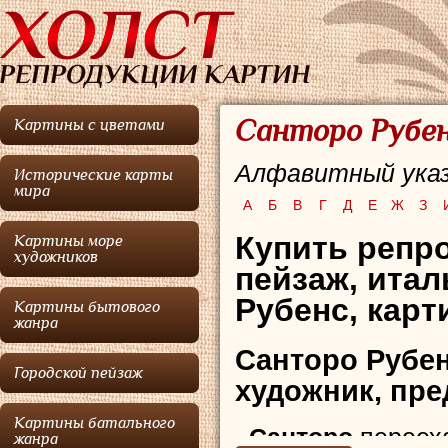
Санторо Рубен
Картины с цветами
Алфавитный указ
Исторические карты
мира
А
Б
В
Г
Д
Е
Ж
З
Купить репро
Картины море
художников
пейзаж,
итал
Рубенс, карт
Картины бытового
жанра
Санторо Рубе
Городской пейзаж
художник, пр
Картины батального
Санторо
перееха
жанра