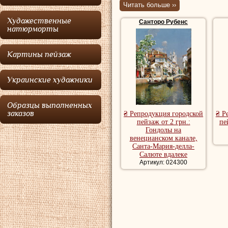
Читать больше ››
литературу, но и
Художественные
Санторо Рубенс
кратко поступил 
натюрморты
учиться. Его пер
Картины пейзаж
картина "Девушка
принял его работу
Украинские художники
Санторо
начал пи
художник Мариан
Образцы выполненных
заказов
₴ Репродукция городской
₴ Р
места рисования:
пейзаж от 2 грн.:
пе
Гондолы на
Стабия, Прочида,
венецианском канале,
Санта-Мария-делла-
долгих поездок в
Салюте вдалеке
Артикул: 024300
себя, играя на м
были куплены. На
представил две к
полотна, отправле