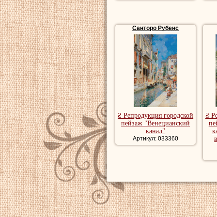
Санторо Рубенс
₴ Репродукция городской
₴ Р
пейзаж "Венецианский
пе
канал"
к
Артикул: 033360