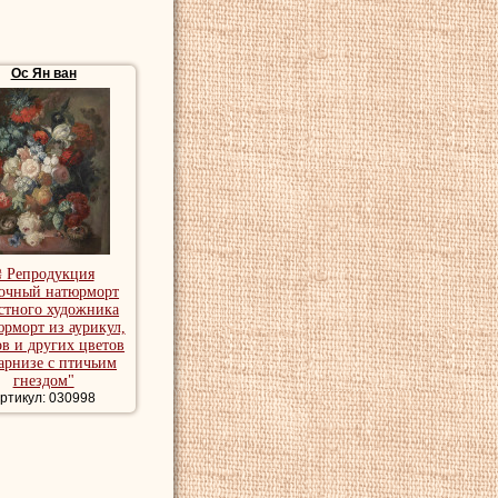
Ос Ян ван
Якоба Йоханнеса
артины пейзажи
ейзаж.
морты
₴ Репродукция
очный натюрморт
стного художника
рморт из аурикул,
в и других цветов
арнизе с птичьим
гнездом"
ртикул: 030998