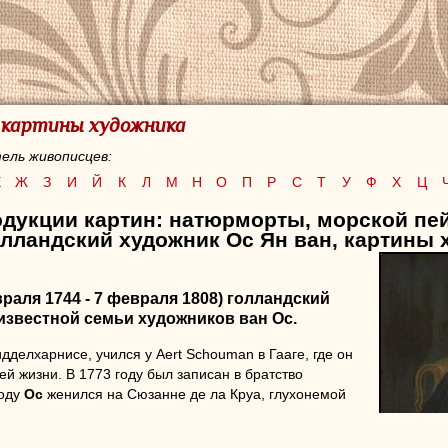
е картины художника
ель живописцев:
Е
Ж
З
И
Й
К
Л
М
Н
О
П
Р
С
Т
У
Ф
Х
Ц
одукции картин: натюрморты, морской пей
лландский художник Ос Ян ван, картины 
раля 1744 - 7 февраля 1808) голландский
 известной семьи художников ван
Ос
.
дделхарнисе, учился у Aert Schouman в Гааге, где он
ей жизни. В 1773 году был записан в братство
году
Ос
женился на Сюзанне де ла Круа, глухонемой
тен своими натюрморт с фруктами, натюрморт с