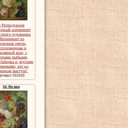
₴ Репродукция
очный натюрморт
стного художника
"Натюрморт из
зличные цветы,
асположенные в
еклянной вазе, с
лотыми рыбками,
 бабочка и другими
екомыми, все на
менном выступе"
ртикул: 031020
Ос Ян ван