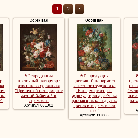
чинал свою карьеру морскими пейзажами. Цветочные
л как голландский художник
Ян ван Хейсум
, цветы,
1
2
аморном выступе на зеленом фоне.
Ос Ян ван
Ос Ян ван
ом художника
Питера ван Ос
, Марии Маргареты ван Ос, и
Георга 
жника Питера Фредерика ван Ос.
пейзажи, репродукции пейзажи, репродукции пейзажи художника, к
еские пейзажи, лесной пейзаж, речной пейзаж, красивые картины п
орты, репродукция картины натюрморт, купить репродукции натюр
₴ Репродукция
₴ Репродукция
рт
цветочный натюрморт
цветочный натюрморт
цвет
ка
известного художника
известного художника
изве
вом
"Цветочный натюрморт с
"Натюрморт из роз,
"Натю
 на
желтой бабочкой и
аурикул, ириса, рябчика
ирисо
е"
стрекозой"
царского, мака и других
на к
Артикул: 031002
цветов в терракотовой
вазе"
А
Артикул: 031005