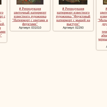
₴ Репродукция
₴ Репродукция
го
цветочный натюрморт
натюрморт известного
цвет
рт с
известного художника
художника "Фруктовый
изве
,
"Натюрморт с цветами и
натюрморт с мышей на
"Маль
кой,
фруктами"
выступе"
дру
и
Артикул: 031010
Артикул: 02293
ками
тер
е"
абр
черны