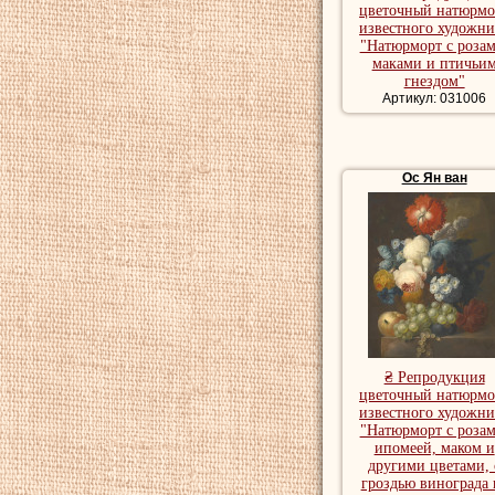
цветочный натюрмо
известного художни
"Натюрморт с розам
маками и птичьи
гнездом"
Артикул: 031006
Ос Ян ван
₴ Репродукция
цветочный натюрмо
известного художни
"Натюрморт с розам
ипомеей, маком и
другими цветами, 
гроздью винограда 