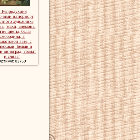
₴ Репродукция
очный натюрморт
стного художника
вы, маки, анемоны,
гие цветы, белая
смородина, в
ракотовой вазе, с
икосами, белый и
й виноград, гранат
и слива"
Артикул: 03760