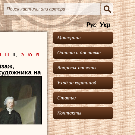
Рус
Укр
Материал
Оплата и доставка
Ч
Ш
Щ
Э
Ю
Я
заж,
Вопросы-ответы
художника на
Уход за картиной
Статьи
Контакты