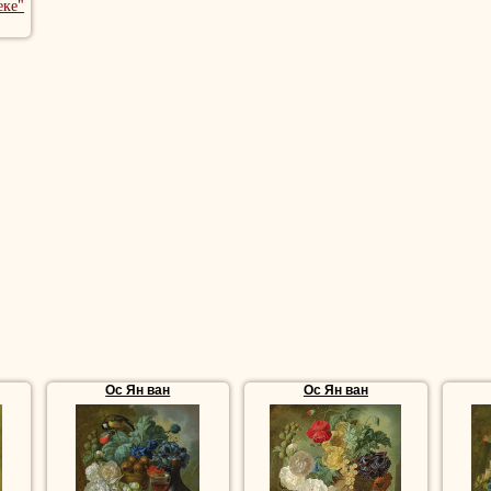
еке"
Ос Ян ван
Ос Ян ван