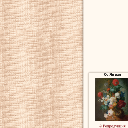
Ос Ян ван
₴ Репродукция