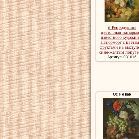
₴ Репродукция
цветочный натюрмо
известного художни
"Натюрморт с цветам
фруктами на выступе
сине-желтым попуга
Артикул: 031016
Ос Ян ван