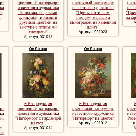
рт
цветочный натюрморт
цветочный натюрморт
цвет
ка
известного художника
известного художника
изве
и,
"Натюрморт с розами,
"Цветы с птичьим
"Цве
м
аурикулой, ирисом и
гнездом, мышью и
на м
другими цветами на
виноградом на каменной
А
выступе с птичьими
плите"
гнездами"
Артикул: 031023
Артикул: 031018
Ос Ян ван
Ос Ян ван
₴ Репродукция
₴ Репродукция
рт
цветочный натюрморт
цветочный натюрморт
цвет
ка
известного художника
известного художника
изве
и,
"Натюрморт с гирляндой
"Натюрморт из цветов"
"Розы
цветов"
Артикул: 031012
и
с
Артикул: 031014
А
на