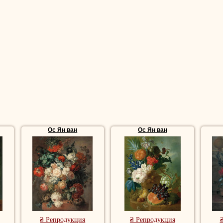
Ос Ян ван
Ос Ян ван
₴ Репродукция
₴ Репродукция