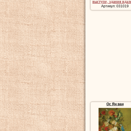
выступе, здания вдал
Артикул: 031019
Ос Ян ван