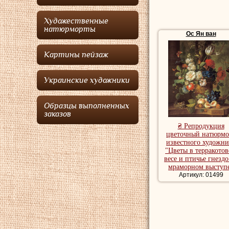
цветами, хотя он на
натюрморты
Ос
писа
Художественные
представлены на мр
натюрморты
Ос Ян ван
Ос Ян ван
был отц
ван Ос
и дедом худо
Картины пейзаж
Купить репродукции 
художника, романтич
Украинские художники
Репродукции натюрм
Образцы выполненных
заказов
₴ Репродукция
цветочный натюрмо
известного художни
"Цветы в терракото
весе и птичье гнездо
мраморном выступ
Артикул: 01499