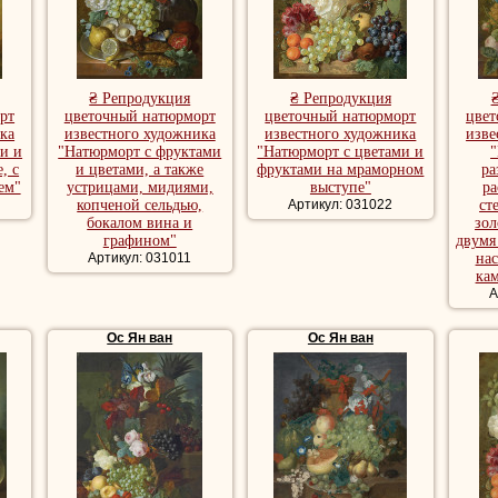
₴ Репродукция
₴ Репродукция
рт
цветочный натюрморт
цветочный натюрморт
цвет
ка
известного художника
известного художника
изве
и и
"Натюрморт с фруктами
"Натюрморт с цветами и
, с
и цветами, а также
фруктами на мраморном
ра
ем"
устрицами, мидиями,
выступе"
р
копченой сельдью,
Артикул: 031022
ст
бокалом вина и
зо
графином"
двумя
Артикул: 031011
нас
ка
А
Ос Ян ван
Ос Ян ван