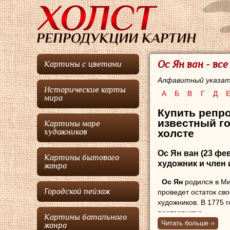
Ос Ян ван - вс
Картины с цветами
Алфавитный указат
Исторические карты
А
Б
В
Г
Д
мира
Купить репр
известный го
Картины море
хо
лсте
художников
Ос Ян ван
(23 фев
Картины бытового
художник и член
жанра
Ос Ян
родился в Ми
Городской пейзаж
проведет остаток сво
художников. В 1775 
портретистке.
Картины батального
Ос
в основном извес
Читать больше ››
жанра