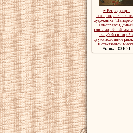
₴ Репродукция
натюрморт известно
художника "Натюрмо
виноградом, дыней
сливами, белой мыш
голубой синицей 
двумя золотыми рыб
в стеклянной миск
Артикул: 031021