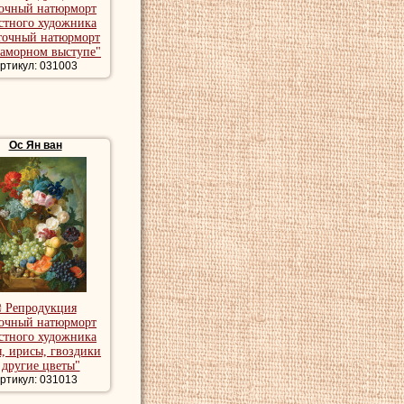
очный натюрморт
стного художника
точный натюрморт
раморном выступе"
ртикул: 031003
Ос Ян ван
₴ Репродукция
очный натюрморт
стного художника
, ирисы, гвоздики
 другие цветы"
ртикул: 031013