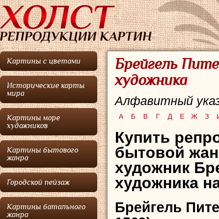
Брейгель Пите
Картины с цветами
художника
Исторические карты
мира
Алфавитный указ
А
Б
В
Г
Д
Е
Ж
З
Картины море
художников
Купить репро
бытовой жан
Картины бытового
жанра
художник Бр
художника на
Городской пейзаж
Брейгель Пит
Картины батального
жанра