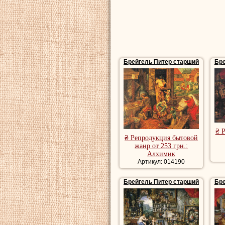
обреченности опр
гениального и тра
подлинного равн
Купить репродук
Брейгель Питер старший
Бре
репродукции пей
художника, рома
речной пейзаж, 
Картины бытовог
₴ 
репродукции бы
₴ Репродукция бытовой
жанр от 253 грн.:
Алхимик
Артикул: 014190
Брейгель Питер старший
Бре