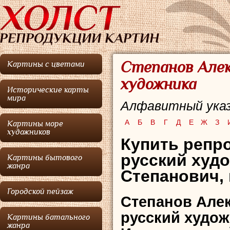
Степанов Алек
Картины с цветами
художника
Исторические карты
мира
Алфавитный указ
А
Б
В
Г
Д
Е
Ж
З
Картины море
художников
Купить репро
русский худ
Картины бытового
жанра
Степанович, 
Городской пейзаж
Степанов Але
русский худож
Картины батального
жанра