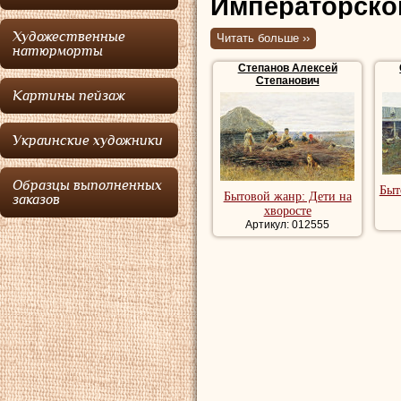
Императорско
Товарищества
Художественные
Читать больше ››
натюрморты
выставок, оди
Степанов Алексей
художников".
Степанович
Картины пейзаж
Степанов
родилс
Украинские художники
потомственного д
участника Крымск
Образцы выполненных
Быт
Бытовой жанр: Дети на
заказов
раннем возрасте о
хворосте
Артикул: 012555
устраивает в мал
Института обер-о
располагавшегося
Разумовского.
Учился в 1-й муж
отделении Конста