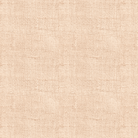
становится одним
художников", под
С. В. Ивановым, А
К. К. Первухиным
заявление о выхо
В 1920 году
Степ
работать. Умер
Ал
похоронен на Ваг
Купить репродук
репродукции пей
художника, рома
речной пейзаж, 