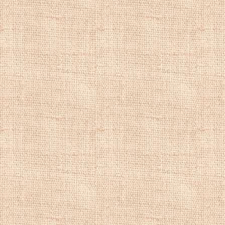
влияние на творч
современниками. 
написана картина 
картину "Утренни
Императорской Ак
на XXV выставке 
Императорской Ак
Всемирной выстав
Наметившийся к к
передвижных худ
конфликтом между
старым и новым п
Степанове. В 190
объединение "36 х