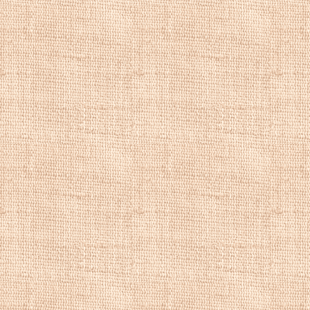
С. В. Герасимов, 
Б. В. Иогансон, П
Л. В. Туржанский,
Больший успех в 
"Журавли летят",
Товарищества. По
вместе с С. И. С
в полноправные 
художественных в
московского купц
путешествует по 
Италии. В 1895 г
Людмиле Николаев
французских импр