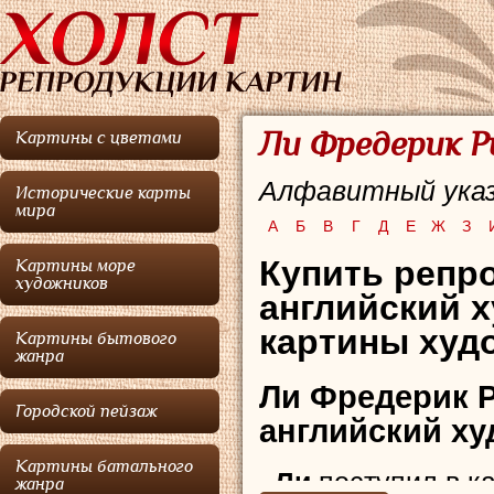
Ли Фредерик Р
Картины с цветами
Алфавитный указ
Исторические карты
мира
А
Б
В
Г
Д
Е
Ж
З
Купить репро
Картины море
художников
английский 
картины худо
Картины бытового
жанра
Ли Фредерик 
Городской пейзаж
английский ху
Картины батального
Ли
поступил в к
жанра