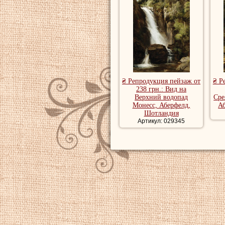
₴ Репродукция пейзаж от
₴ Р
238 грн.: Вид на
Верхний водопад
Сре
Монесс, Аберфелд,
А
Шотландия
Артикул: 029345