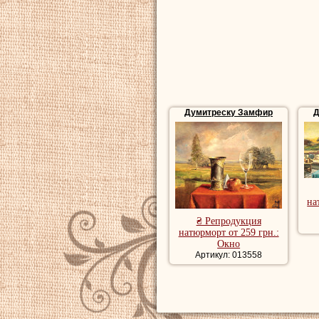
Думитреску Замфир
Д
на
₴ Репродукция
натюрморт от 259 грн.:
Окно
Артикул: 013558