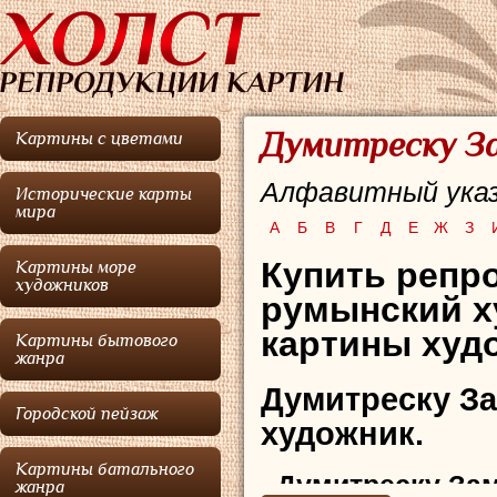
Думитреску За
Картины с цветами
Алфавитный указ
Исторические карты
мира
А
Б
В
Г
Д
Е
Ж
З
Купить репр
Картины море
художников
румынский х
картины худо
Картины бытового
жанра
Думитреску 
Городской пейзаж
художник.
Картины батального
Думитреску За
жанра