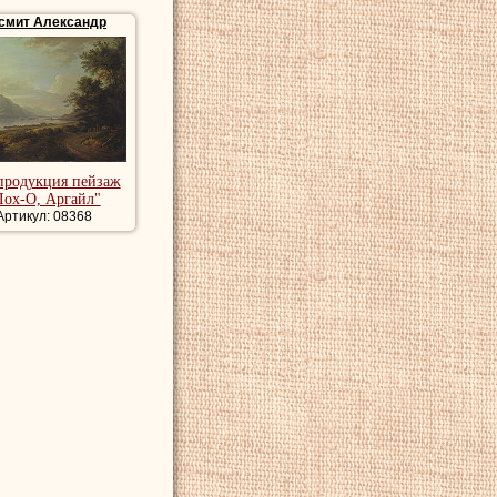
смит Александр
 он продолжил в
продукция пейзаж
Лох-О, Аргайл"
Артикул: 08368