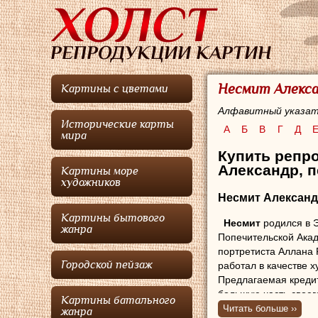
Несмит Алекса
Картины с цветами
Алфавитный указат
Исторические карты
А
Б
В
Г
Д
мира
Купить репр
Александр, п
Картины море
художников
Несмит Алексан
Картины бытового
Несмит
родился в Э
жанра
Попечительской Ака
портретиста Аллана
Городской пейзаж
работал в качестве 
Предлагаемая кред
большую часть своег
Картины батального
Читать больше ››
жанра