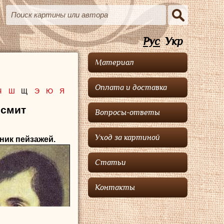
Рус
Укр
Материал
Оплата и доставка
Ч
Ш
Щ
Э
Ю
Я
есмит
Вопросы-ответы
Уход за картиной
жник пейзажей.
Статьи
Контакты