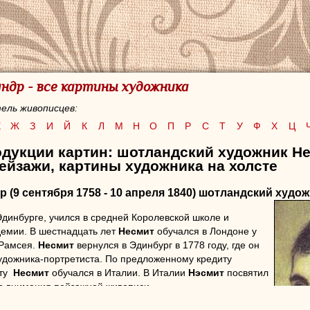
ндр - все картины художника
ель живописцев:
Е
Ж
З
И
Й
К
Л
М
Н
О
П
Р
С
Т
У
Ф
Х
Ц
одукции картин: шотландский художник Н
ейзажи, картины художника на холсте
др
(9 сентября 1758 - 10 апреля 1840) шотландский худо
динбурге, учился в средней Королевской школе и
демии. В шестнадцать лет
Несмит
обучался в Лондоне у
 Рамсея.
Несмит
вернулся в Эдинбург в 1778 году, где он
художника-портретиста. По предложенному кредиту
иту
Несмит
обучался в Италии. В Италии
Нэсмит
посвятил
о внимания пейзажной живописи.