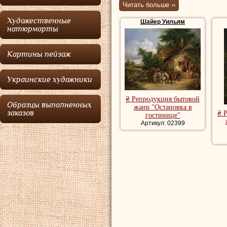
представител
Читать больше ››
романтизма
.
Художественные
Шайер Уильям
натюрморты
Шайер
, старший
Картины пейзаж
начавший рисуя у
живопись вагонов
Украинские художники
чего он начал за
₴ Репродукция бытовой
конечном счете он
Образцы выполненных
жанр "Остановка в
заказов
₴ 
гостинице"
опытным специали
Артикул: 02399
цыганами, людьми
домов, и пляжей,
основном на юге 
Картины бытовог
репродукции бы