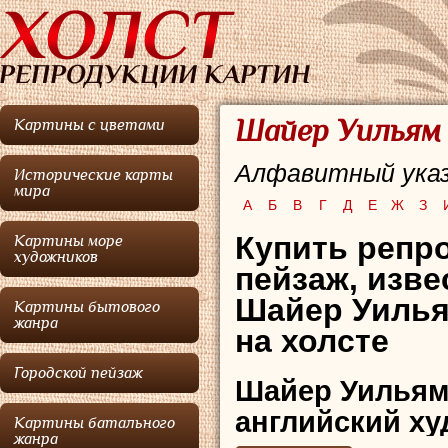
Шайер Уильям 
Картины с цветами
Алфавитный указ
Исторические карты
мира
А
Б
В
Г
Д
Е
Ж
З
Купить репро
Картины море
художников
пейзаж, изв
Шайер Уилья
Картины бытового
жанра
на холсте
Городской пейзаж
Шайер Уильям
английский ху
Картины батального
жанра