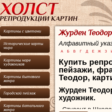
Журден Теодор
Картины с цветами
Алфавитный указ
Исторические карты
мира
А
Б
В
Г
Д
Е
Ж
З
Купить репр
Картины море
художников
пейзажи, фр
Теодор, карт
Картины бытового
жанра
Журден Теодо
Городской пейзаж
художник.
Картины батального
Студент в Школе
жанра