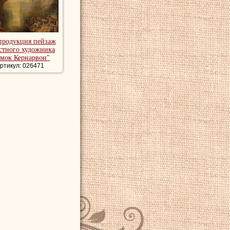
продукция пейзаж
стного художника
амок Кернарвон"
ртикул: 026471