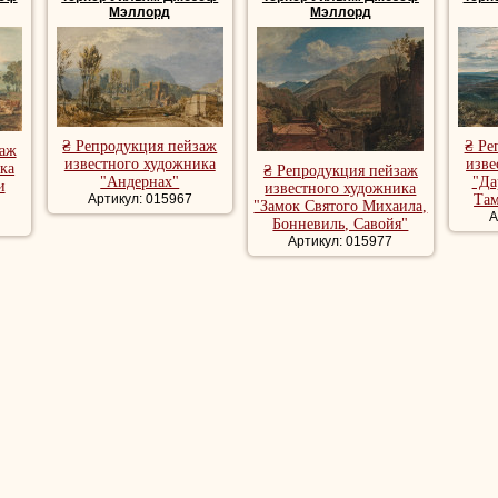
Мэллорд
Мэллорд
₴ Репродукция пейзаж
₴ Ре
заж
известного художника
изве
ка
₴ Репродукция пейзаж
"Андернах"
"Да
и
известного художника
Артикул: 015967
Там
"Замок Святого Михаила,
А
Бонневиль, Савойя"
Артикул: 015977