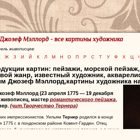
 Джозеф Мэллорд - все картины художника
ель живописцев:
Е
Ж
З
И
Й
К
Л
М
Н
О
П
Р
С
Т
У
Ф
Х
Ц
дукции картин: пейзажи, морской пейзаж,
вой жанр,
известный художник, акварелис
ям Джозеф Мэллорд,картины художника на
Джозеф Мэллорд
(23 апреля 1775 — 19 декабря
й живописец, мастер
романтического пейзажа
,
вер.
(чит.Творчество Тернера)
их импрессионистов. Уильям
Тернер
родился в конце
 1775 г. в лондонском районе Ковент-Гарден. Отец
ернер, был мастером по изготовлению париков, а в конце
льню. В 1785 году из-за тяжелой обстановки в семье (его