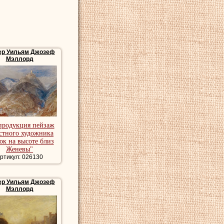
ер Уильям Джозеф
Мэллорд
продукция пейзаж
стного художника
ок на высоте близ
Женевы"
ртикул: 026130
ер Уильям Джозеф
Мэллорд