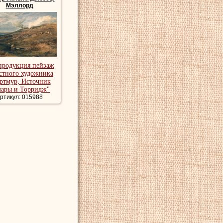
Мэллорд
продукция пейзаж
стного художника
ртмур, Источник
ары и Торридж"
ртикул: 015988