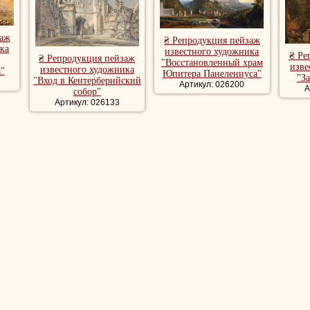
заж
₴ Репродукция пейзаж
ка
известного художника
₴ Ре
₴ Репродукция пейзаж
"Восстановленный храм
изве
известного художника
"
Юпитера Панелениуса"
"З
"Вход в Кентерберийский
Артикул: 026200
А
собор"
Артикул: 026133