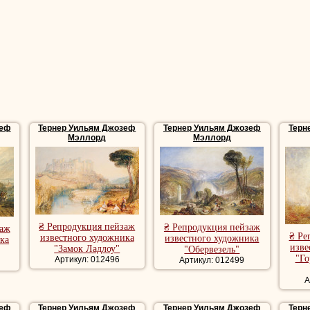
си". В 1819 году
Тернер
впервые посетил Италию. Он побывал в Ту
же в 1800-х годах успехи
Тернера
вызвали замечания со стороны 
джа Бомона, критиковавшего "вольности" и яркие цвета его картин.
тво художника, предвосхищающее достижения живописи конца XIX 
ую оценку в современном ему обществе. Викторианская публика,
й с фотографией, слащавый сентиментализм и "гармоничную", но
хо принимала многие его картины. Одним из немногих, кто встал н
звавший его "величайшим художником всех времен".
 19 декабря 1851 года.
зеф
Тернер Уильям Джозеф
Тернер Уильям Джозеф
Терн
Мэллорд
Мэллорд
пейзажи, репродукции пейзажи, репродукции пейзажи художника, к
еские пейзажи, лесной пейзаж, речной пейзаж, красивые картины п
, морские картины купить, репродукции морские картины
нра, бытовая сцена картины, репродукции бытовой жанр
₴ Репродукция пейзаж
₴ Репродукция пейзаж
заж
₴ Ре
известного художника
известного художника
ка
изве
"Замок Ладлоу"
"Обервезель"
"Го
Артикул: 012496
Артикул: 012499
А
зеф
Тернер Уильям Джозеф
Тернер Уильям Джозеф
Терн