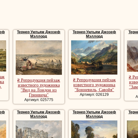
зеф
Тернер Уильям Джозеф
Тернер Уильям Джозеф
Терн
Мэллорд
Мэллорд
заж
₴ Ре
₴ Репродукция пейзаж
₴ Репродукция пейзаж
ка
изве
известного художника
известного художника
,
"Зам
"Бонневиль, Савойя"
"Вид на Лондон из
Артикул: 026129
Гринвича"
А
Артикул: 025775
зеф
Тернер Уильям Джозеф
Тернер Уильям Джозеф
Терн
Мэллорд
Мэллорд