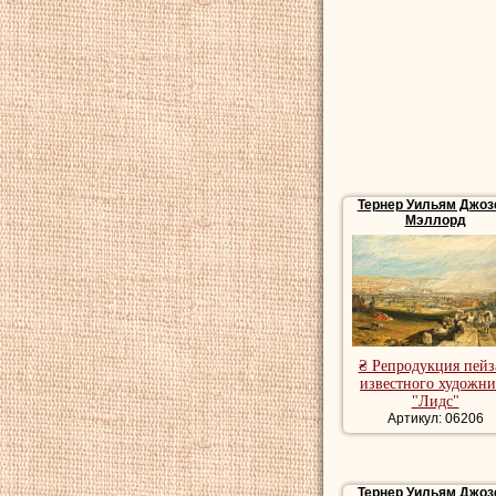
"поэтической живопи
Венеции, Неаполе. У
художника сэра Джор
новаторское творчес
вызвало неоднозначн
реализм, граничивши
цветовую гамму, пло
был Джон Рескин, на
Живописец скончался
Тернер Уильям Джо
Мэллорд
Купить репродукции 
художника, романтич
Купить картины моря
Картины бытового жа
₴ Репродукция пей
известного художни
"Лидс"
Артикул: 06206
Тернер Уильям Джо