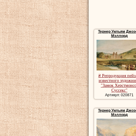
Тернер Уильям Джо
Мэллорд
₴ Репродукция пей
известного художни
"Замок Херстмонсо
Суссекс"
Артикул: 020871
Тернер Уильям Джо
Мэллорд