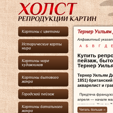
Тернер Уильям
Картины с цветами
Алфавитный указат
Исторические карты
А
Б
В
Г
Д
мира
Купить репро
пейзаж, быто
Картины море
Тернер Уиль
художников
Тернер Уильям 
Картины бытового
1851) британски
жанра
акварелист и гра
Городской пейзаж
Предтеча французск
апреля — начале мая
художника, Уильям Т
Картины батального
70-х гг. открыл цирю
Читать больше ››
жанра