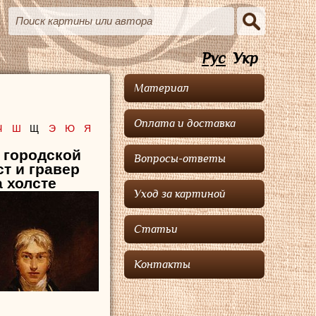
Рус
Укр
Материал
Оплата и доставка
Ч
Ш
Щ
Э
Ю
Я
 городской
Вопросы-ответы
т и гравер
 холсте
Уход за картиной
Статьи
Контакты