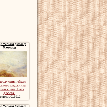
рине, Милане, Риме,
коллекционера и
 Позднее,
— начала XX в.,
 предпочитавшая
 невыразительную
а защиту
Тернера
ер Уильям Джозеф
Мэллорд
артины пейзажи
ейзаж.
продукция пейзаж
стного художника
рная сцена, Валь
д'Аоста"
ртикул: 015912
ер Уильям Джозеф