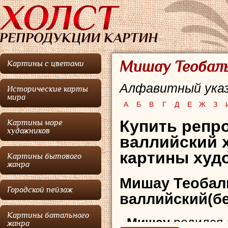
Мишау Теобаль
Картины с цветами
Алфавитный указ
Исторические карты
мира
А
Б
В
Г
Д
Е
Ж
З
Купить репро
Картины море
художников
валлийский 
картины худо
Картины бытового
жанра
Мишау Теобал
Городской пейзаж
валлийский(бе
Картины батального
Мишау
родился 
жанра