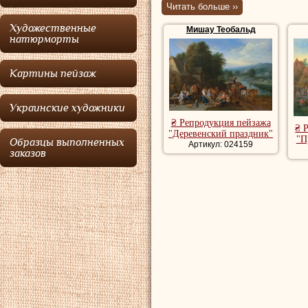
Читать больше ››
Аччеллинка. Субъ
Художественные
Мишау Теобальд
которые были по
натюрморты
рисовал проекты 
Картины пейзаж
полномасштабные 
работ на деревян
Украинские художники
коллекциях предс
₴ Репродукция пейзажа
₴ 
"Деревенский праздник"
"П
Образцы выполненных
Купить репродук
Артикул: 024159
заказов
репродукции пей
художника, рома
речной пейзаж, 