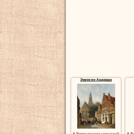
Эверсен Андриан
₴ Репродукция городской
₴ Р