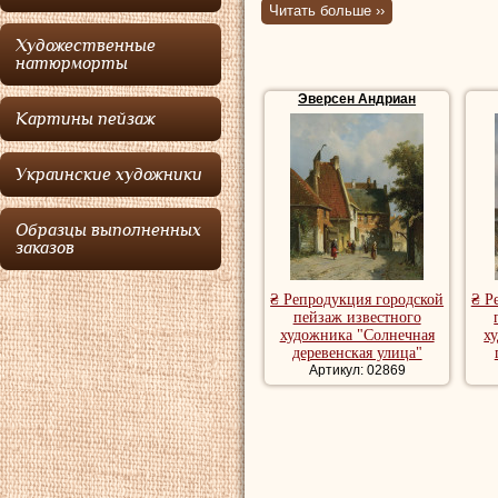
родился в Амс
Читать больше ››
1818, учился 
Художественные
натюрморты
де Круифа
.
Эверсен Андриан
Картины пейзаж
Признанный мас
Эверсен был высо
Украинские художники
он продал много 
Голландии. Тради
Образцы выполненных
заказов
романтизму
.
₴ Репродукция городской
₴ Р
Городские пейза
пейзаж известного
художника "Солнечная
х
пейзаж, купить 
деревенская улица"
Артикул: 02869
городской пейза