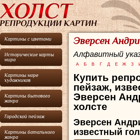
Эверсен Андри
Картины с цветами
Алфавитный указ
Исторические карты
мира
А
Б
В
Г
Д
Е
Ж
З
Купить репро
Картины море
художников
пейзаж,
изве
Эверсен Анд
Картины бытового
жанра
холсте
Городской пейзаж
Эверсен Андр
известный гол
Картины батального
жанра