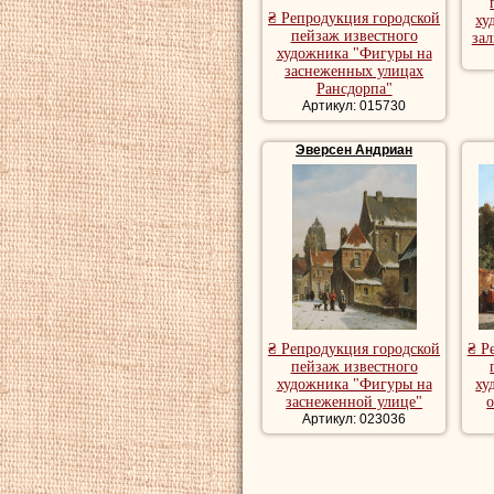
₴ Репродукция городской
ху
пейзаж известного
зал
художника "Фигуры на
заснеженных улицах
Рансдорпа"
Артикул: 015730
Эверсен Андриан
₴ Репродукция городской
₴ Р
пейзаж известного
художника "Фигуры на
ху
заснеженной улице"
Артикул: 023036