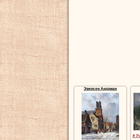
Эверсен Андриан
₴ Р