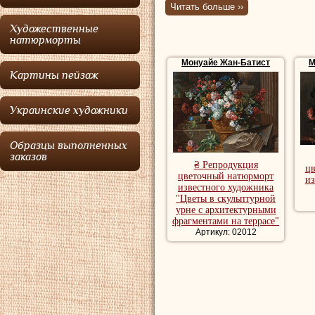
натюрморт.
Читать больше ››
Художественные
Родился в город
натюрморты
считают франко-ф
Монуайе Жан-Батист
М
Картины пейзаж
Антверпене, изве
центре Фландрии 
Украинские художники
не в Париже, чем
Если Антуан Ватт
Образцы выполненных
заказов
галантных праздн
₴ Репродукция
ц
цветочный натюрморт
из
декоратором и ри
известного художника
"Цветы в скульптурной
Монуайе
в изобра
урне с архитектурными
фрагментами на террасе"
мануфактуре гобе
Артикул: 02012
одним из трех жу
Лебрен, что позв
Художественную а