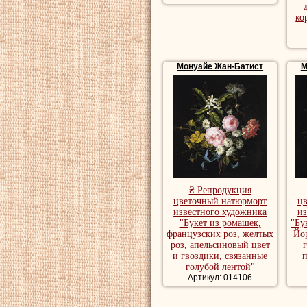
ко
Монуайе Жан-Батист
М
₴ Репродукция
цветочный натюрморт
ц
известного художника
из
"Букет из ромашек,
"Бу
французских роз, желтых
Йор
роз, апельсиновый цвет
и гвоздики, связанные
п
голубой лентой"
Артикул: 014106