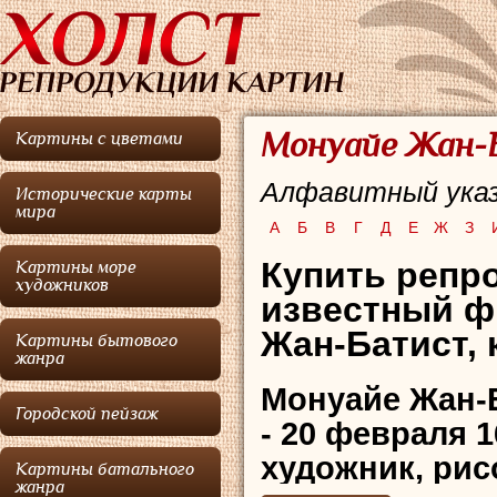
Монуайе Жан-Б
Картины с цветами
Алфавитный указ
Исторические карты
мира
А
Б
В
Г
Д
Е
Ж
З
Купить репр
Картины море
художников
известный ф
Жан-Батист, 
Картины бытового
жанра
Монуайе Жан-
Городской пейзаж
- 20 февраля 
художник, ри
Картины батального
жанра