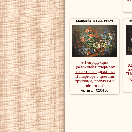
Монуайе Жан-Батист
М
₴ Репродукция
ц
цветочный натюрморт
из
известного художника
"Н
"Натюрморт с цветами,
фр
фруктами, попугаем и
обезьяной"
Артикул: 026410