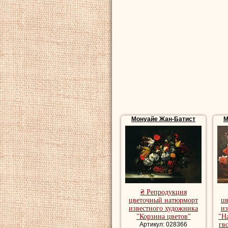
Монуайе Жан-Батист
М
₴ Репродукция
цветочный натюрморт
ц
известного художника
из
"Корзина цветов"
"Н
Артикул: 028366
гв