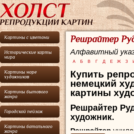
Решрайтер Руд
Картины с цветами
Алфавитный указ
Исторические карты
мира
А
Б
В
Г
Д
Е
Ж
З
Купить репро
Картины море
художников
немецкий ху
картины худо
Картины бытового
жанра
Решрайтер Ру
Городской пейзаж
художник.
Картины батального
Решрайтер
училс
жанра