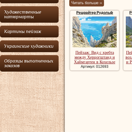
Читать больше ››
Гакля.
Решрайте
Художественные
Решрайтер Рудольф
Р
получил высокую 
натюрморты
природы. В 1903 
Картины пейзаж
географ Гансом 
к ледникам Чимбо
Украинские художники
Пейзаж: Вид с хребта
Пе
Купить репродук
между Херцогштанд и
воз
Образцы выполненных
репродукции пей
Хаймгартен в Кохельзе
и 
заказов
Артикул: 012693
художника, рома
речной пейзаж, 