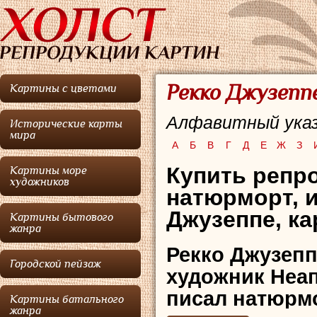
Рекко Джузепп
Картины с цветами
Алфавитный указ
Исторические карты
мира
А
Б
В
Г
Д
Е
Ж
З
Купить репр
Картины море
художников
натюрморт, 
Джузеппе,
ка
Картины бытового
жанра
Рекко Джузеп
Городской пейзаж
художник Неа
писал натюрм
Картины батального
жанра