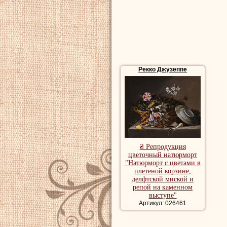
Рекко Джузеппе
₴ Репродукция
цветочный натюрморт
"Натюрморт с цветами в
плетеной корзине,
делфтской миской и
репой на каменном
выступе"
Артикул: 026461