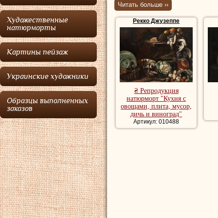
Читать больше ››
Рекко
родился в
Художественные
Рекко Джузеппе
художников, кото
натюрморты
Рекко, и дядя — 
Картины пейзаж
художественные 
неаполитанского
Украинские художники
(см.репродукции
₴ Репродукция
Милане в 1654 го
натюрморт "Кухня с
Образцы выполненных
овощами, плита, мусор,
заказов
предположить обу
дичь и виноград"
Артикул: 010488
Эваристо Баскени
музыкальными ин
Рекко
получил зак
Мадриде.
Рекко
Ж
Репродукции на
натюрморт, куп