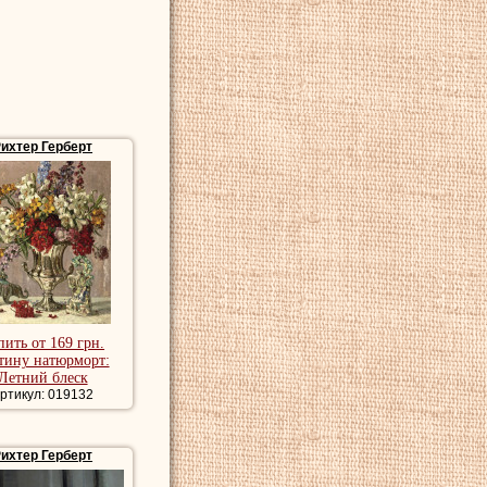
ихтер Герберт
пить от 169 грн.
тину натюрморт:
Летний блеск
ртикул: 019132
ихтер Герберт