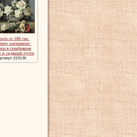
пить от 188 грн.
тину натюрморт:
ны в серебряном
е и сидящий путти
ртикул: 019136