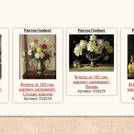
Рихтер Герберт
Рихтер Герберт
Р
Купить от 192 грн.
картину натюрморт:
.
Купить от 169 грн.
Ку
Пионы
:
картину натюрморт:
кар
Артикул: 019225
Столько красоты
Артикул: 019224
А