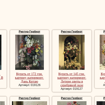
Рихтер Герберт
Рихтер Герберт
Р
.
Купить от 172 грн.
Купить от 145 грн.
Ку
 В
картину натюрморт:
картину натюрморт:
кар
Дань Китаю
Летние цветы в
Артикул: 019126
серебряной вазе
А
Артикул: 019127
Рихтер Герберт
Рихтер Герберт
Р