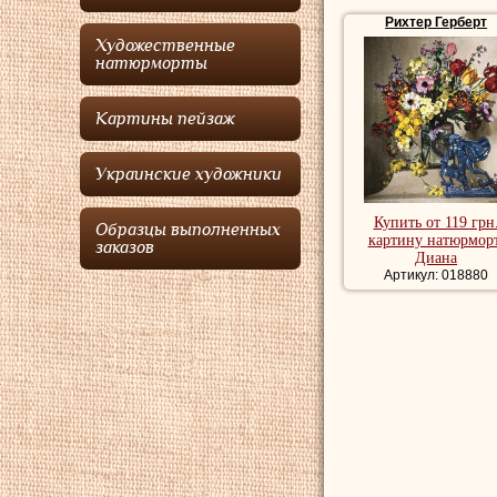
времени. Сам он име
Рихтер Герберт
Художественные
Рихтер
выставлял с
натюрморты
году он принимал уча
медалью.
Картины пейзаж
Рихтер
был избран 
мастеров пастели в 1
году, Королевское б
Украинские художники
акварелистов в 1937 
Купить от 119 грн
Цветочный натюрмо
Образцы выполненных
картину натюрморт
заказов
Диана
Артикул: 018880