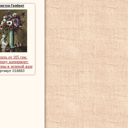
ихтер Герберт
провинциях. В 1937
жден золотой
, в Общество
ий институт в 1920
вского общества
пить от 105 грн.
тину натюрморт:
ны в зеленой вазе
ртикул: 018883