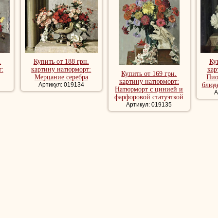
.
Купить от 188 грн.
Ку
:
картину натюрморт:
кар
Купить от 169 грн.
Мерцание серебра
Пио
картину натюрморт:
Артикул: 019134
блюд
Натюрморт с цинией и
А
фарфоровой статуэткой
Артикул: 019135