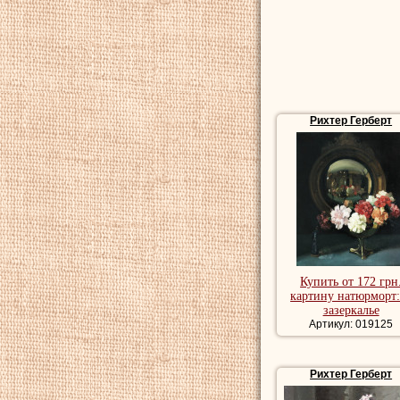
Рихтер Герберт
Купить от 172 грн
картину натюрморт:
зазеркалье
Артикул: 019125
Рихтер Герберт