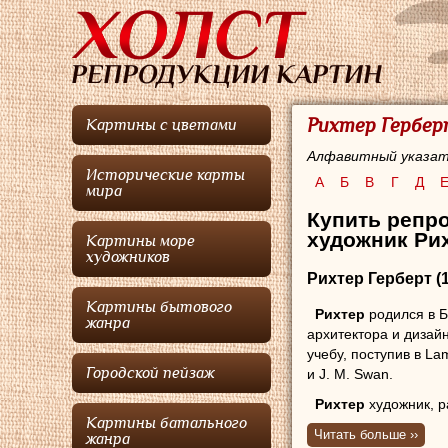
Рихтер Гербер
Картины с цветами
Алфавитный указат
Исторические карты
А
Б
В
Г
Д
мира
Купить репро
художник Рих
Картины море
художников
Рихтер Герберт
(
Картины бытового
Рихтер
родился в Б
жанра
архитектора и дизай
учебу, поступив в La
Городской пейзаж
и J. M. Swan.
Рихтер
художник, р
Картины батального
жанрах: натюрморт, 
Читать больше ››
жанра
несколько картин дл