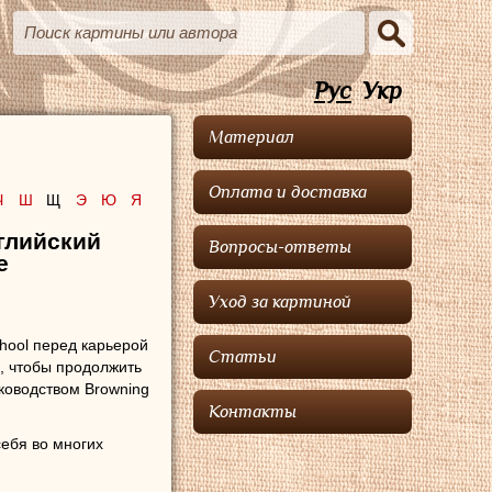
Рус
Укр
Материал
Оплата и доставка
Ч
Ш
Щ
Э
Ю
Я
глийский
Вопросы-ответы
е
Уход за картиной
hool перед карьерой
Статьи
, чтобы продолжить
уководством Browning
Контакты
ебя во многих
стен.
Рихтер
написал
 деятелей своего