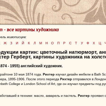
т - все картины художника
ель живописцев:
Е
Ж
З
И
Й
К
Л
М
Н
О
П
Р
С
Т
У
Ф
Х
Ц
дукции картин: цветочный натюрморт, ан
тер Герберт, картины художника на холст
1874 - 1955) английский художник.
райтоне 10 мая 1874 года.
Рихтер
изучал дизайн мебели в Bath Sc
нера, 1895-1906. После этого периода
Рихтер
отправился в Лондон
mbeth College и London School of Art, где он изучал предметы под р
аботавший в технике: масло, акварель и пастель.
Рихтер
проявил с
архитектурные эскизы, интерьеры, благодаря которым он стал изве
я Букингемского дворца, а также домов влиятельных общественных