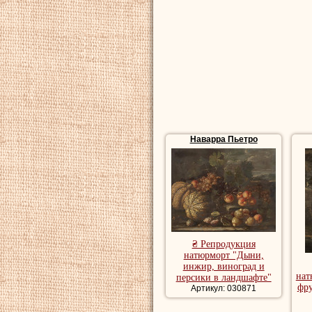
Наварра Пьетро
₴ Репродукция
натюрморт "Дыни,
инжир, виноград и
нат
персики в ландшафте"
фру
Артикул: 030871