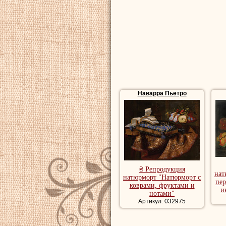
Наварра Пьетро
₴ Репродукция
нат
натюрморт "Натюрморт с
пер
коврами, фруктами и
и
нотами"
Артикул: 032975