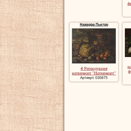
ф
Наварра Пьетро
н
₴ Репродукция
ф
натюрморт "Натюрморт"
Артикул: 030875