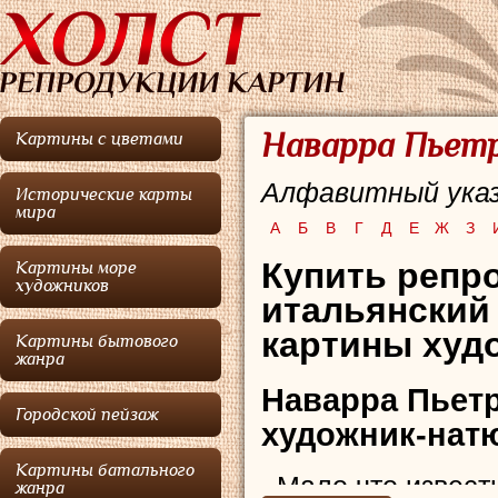
Наварра Пьетр
Картины с цветами
Алфавитный указ
Исторические карты
мира
А
Б
В
Г
Д
Е
Ж
З
Купить репр
Картины море
художников
итальянский
картины худо
Картины бытового
жанра
Наварра Пьет
Городской пейзаж
художник-нат
Картины батального
Мало что извест
жанра