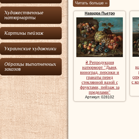
Читать больше ››
картины стилисти
Художественные
Наварра Пьетро
Берентца
. Биогр
натюрморты
Наварра
в 1736 г
Картины пейзаж
Франца Вернера Т
был нанят на раб
Украинские художники
работал в качест
₴ Репродукция
Образцы выполненных
Репродукции на
н
натюрморт "Дыня,
заказов
виноград, персики и
натюрморт, куп
сер
гранаты перед
с к
стеклянной вазой с
фруктами, пейзаж за
пределами"
Артикул: 028102