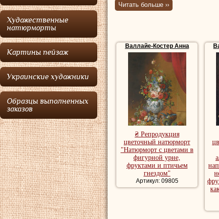
королевы Мар
Читать больше ››
Художественные
Родилась
Валла
натюрморты
берегах реки Бье
Валлайе-Костер Анна
В
Картины пейзаж
королевского юве
Анны переехала 
Украинские художники
по всей видимост
художественной ш
Образцы выполненных
заказов
своего отца, а та
Basseport и у зн
₴ Репродукция
цветочный натюрморт
ц
Верне
.
"Натюрморт с цветами в
фигурной урне,
а
В возрасте двад
фруктами и птичьем
нап
гнездом"
н
приобрела ни имен
Артикул: 09805
фру
ка
беспокоило ее. В
несколько своих 