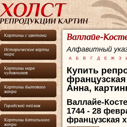
Валлайе-Косте
Картины с цветами
Алфавитный указ
Исторические карты
мира
А
Б
В
Г
Д
Е
Ж
З
Купить репр
Картины море
художников
французская
Анна, картин
Картины бытового
жанра
Валлайе-Кост
Городской пейзаж
1744 - 28 февр
французская 
Картины батального
жанра