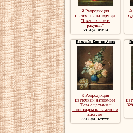
Мария-Антуанетта
расточительна, н
₴ Репродукция
₴
цветочный натюрморт
ху
хорошим вкусом и
"Цветы в вазе и
ракушка"
И в людях, кстати
Артикул: 09814
высоко оценив н
Валлайе-Костер Анна
В
прославиться во
как мила, тактичн
женщина, королев
художницей.
Мария-Антуанетт
осыпала заказами
₴ Репродукция
цветочный натюрморт
цве
Присутствовала к
"Ваза с цветами и
329
виноградом на каменном
свадьбе Анны Вал
выступе"
Артикул: 029558
преуспевающего ю
дома Лорен из Лот