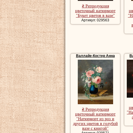
источающих арома
₴ Репродукция
цветочный натюрморт
ц
цветок, будто муз
"Букет цветов в вазе"
"Н
Артикул: 029563
звенит и поет.
Умерла
Валлайе
трех лет, написа
характерным коло
Валлайе-Костер Анна
В
Репродукции на
натюрморт, куп
ц
₴ Репродукция
"На
цветочный натюрморт
"Натюрморт из роз и
других цветов в голубой
вазе с книгой"