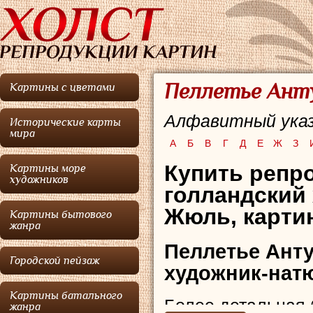
Пеллетье Анту
Картины с цветами
Алфавитный указ
Исторические карты
мира
А
Б
В
Г
Д
Е
Ж
З
Купить репр
Картины море
художников
голландский
Жюль, карти
Картины бытового
жанра
Пеллетье Ант
Городской пейзаж
художник-нат
Картины батального
Более детальная 
жанра