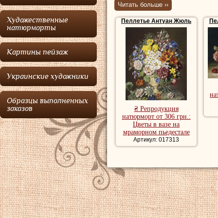
Читать больше ››
Картины натюрмо
Художественные
Пеллетье Антуан Жюль
Пе
голландский нат
натюрморты
картины натюрмо
Картины пейзаж
Украинские художники
на
Образцы выполненных
заказов
₴ Репродукция
натюрморт от 306 грн.:
Цветы в вазе на
мраморном пьедестале
Артикул: 017313