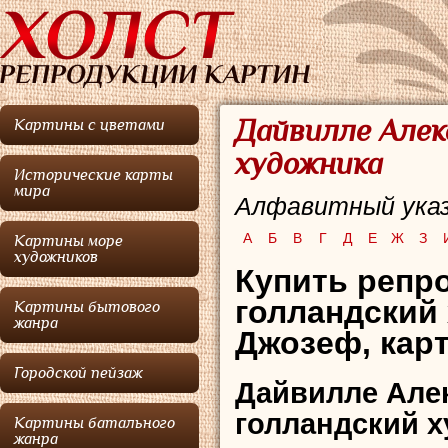
Дайвилле Алек
Картины с цветами
художника
Исторические карты
мира
Алфавитный указ
А
Б
В
Г
Д
Е
Ж
З
Картины море
художников
Купить репро
голландский
Картины бытового
жанра
Джозеф, кар
Городской пейзаж
Дайвилле Але
голландский х
Картины батального
жанра