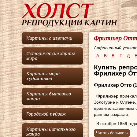
Фрилихер Отто
Картины с цветами
Алфавитный указат
Исторические карты
А
Б
В
Г
Д
мира
Купить репр
Фрилихер Отт
Картины море
художников
Фрилихер Отто
(
Картины бытового
Фрилихер
приехал 
жанра
Золотурне и Олтене.
правительственным 
Городской пейзаж
раннем возрасте.
В октябре 1859 год
Картины батального
подготовку в качест
Читать больше ››
жанра
году
Фрилихер
пере