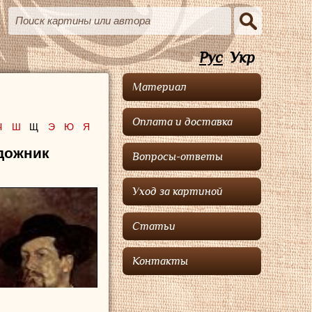
Рус
Укр
Материал
Оплата и доставка
Ч
Ш
Щ
Э
Ю
Я
удожник
Вопросы-ответы
Уход за картиной
Статьи
Контакты