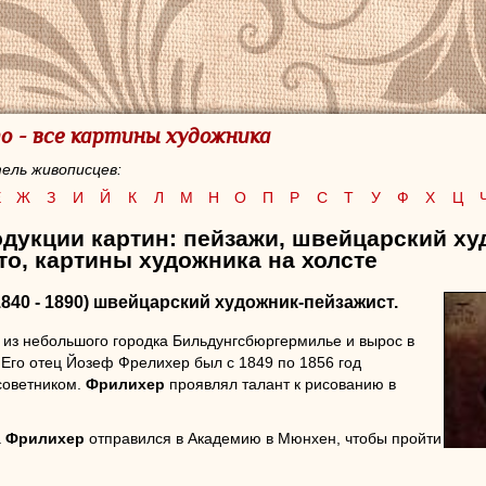
 - все картины художника
ель живописцев:
Е
Ж
З
И
Й
К
Л
М
Н
О
П
Р
С
Т
У
Ф
Х
Ц
одукции картин: пейзажи, швейцарский х
о, картины художника на холсте
1840 - 1890) швейцарский художник-пейзажист.
из небольшого городка Бильдунгсбюргермилье и вырос в
 Его отец Йозеф Фрелихер был с 1849 по 1856 год
советником.
Фрилихер
проявлял талант к рисованию в
а
Фрилихер
отправился в Академию в Мюнхен, чтобы пройти
ве пейзажиста с Иоганном Готфридом Штеффаном. В 1863
ехал в Дюссельдорф, где пробыл до 1865 года и был под