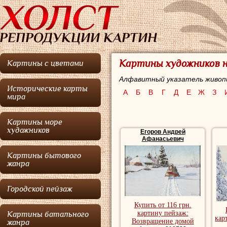
Картины художников на
Картины с цветами
Алфавитный указатель живоп
Исторические карты
А
Б
В
Г
Д
Е
Ж
З
мира
Картины море
художников
Егоров Андрей
Афанасьевич
Картины бытового
жанра
Городской пейзаж
Купить от 116 грн.
картину пейзаж:
Картины батального
кар
Возвращение домой
жанра