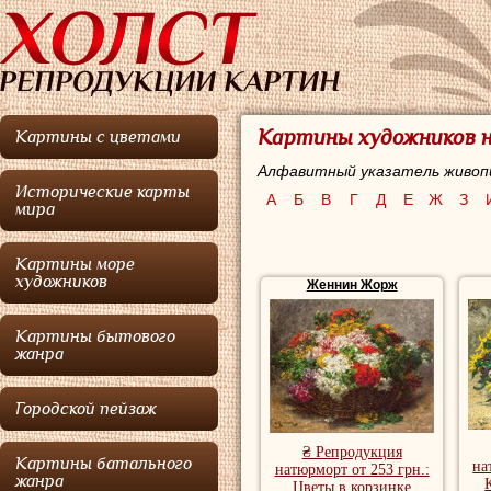
Картины художников на
Картины с цветами
Алфавитный указатель живоп
Исторические карты
А
Б
В
Г
Д
Е
Ж
З
мира
Картины море
художников
Женнин Жорж
Картины бытового
жанра
Городской пейзаж
₴ Репродукция
Картины батального
на
натюрморт от 253 грн.:
жанра
Цветы в корзинке