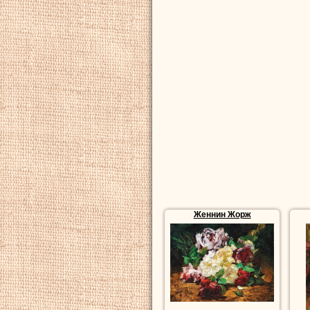
Женнин Жорж